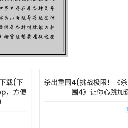
下载(下
杀出重围4(挑战极限！《
pp，方便
围4》让你心跳加
)