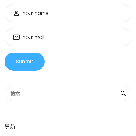
Your name
Your mail
Submit
导航