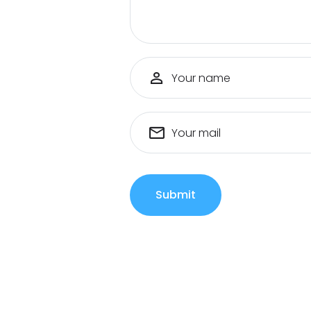
Your name
Your mail
Submit